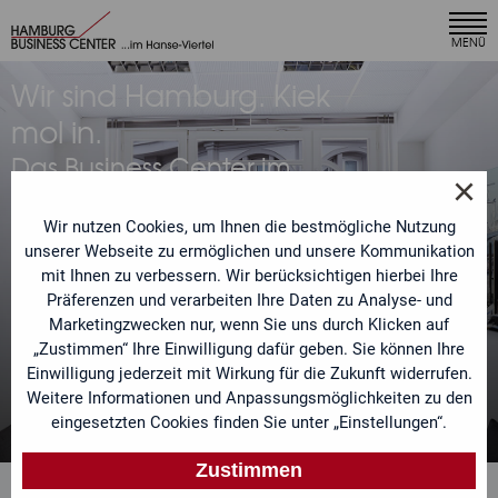
×
MENÜ
Ihr Angebot anfordern
Wir sind Hamburg. Kiek
Unser Team bearbeitet Ihre Anfrage umgehend und
mol in.
meldet sich mit einem individuellen Angebot bei Ihnen.
Das Business Center im
Sie möchten ein speziell auf Ihre Bedürfnisse
×
Hamburger Hanse-Viertel
zugeschnittenes Leistungspaket? Sehr gern. Teilen Sie
uns einfach Ihre Anforderungen mit.
Wir nutzen Cookies, um Ihnen die bestmögliche Nutzung
Stilsicher, cool und gut
unserer Webseite zu ermöglichen und unsere Kommunikation
gelaunt!
mit Ihnen zu verbessern. Wir berücksichtigen hierbei Ihre
Anrede
Präferenzen und verarbeiten Ihre Daten zu Analyse- und
Marketingzwecken nur, wenn Sie uns durch Klicken auf
„Zustimmen“ Ihre Einwilligung dafür geben. Sie können Ihre
Jetzt individuelles Angebot
Name
Einwilligung jederzeit mit Wirkung für die Zukunft widerrufen.
anfordern
Weitere Informationen und Anpassungsmöglichkeiten zu den
eingesetzten Cookies finden Sie unter „Einstellungen“.
Telefon
Zustimmen