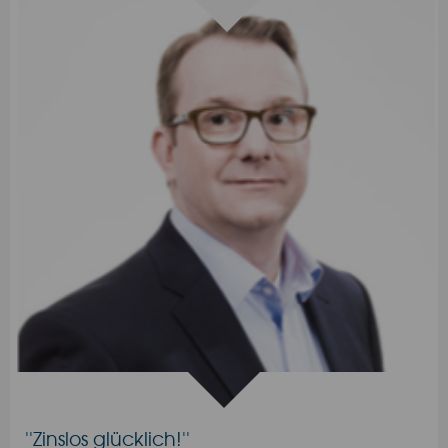
''Zinslos glücklich!''