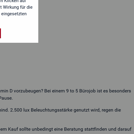
h Klicken auf
t Wirkung für die
 eingesetzten
e Einwilligung kann ich jederzeit widerrufen.
tamin D vorzubeugen? Bei einem 9 to 5 Bürojob ist es besonders
Pause.
nd. 2.500 lux Beleuchtungsstärke genutzt wird, regen die
em Kauf sollte unbedingt eine Beratung stattfinden und darauf