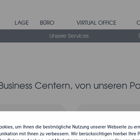
LAGE
BÜRO
VIRTUAL OFFICE
Unsere Services
ich mit einem individuellen Angebot bei Ihnen. Sie möchten ein
forderungen mit.
Ich interessiere mich für
usiness Centern, von unseren P
Standort
ziellem Bürolicht?!
ookies, um Ihnen die bestmögliche Nutzung unserer Webseite zu er
Ihre Nachricht
ikation mit Ihnen zu verbessern. Wir berücksichtigen hierbei Ihre 