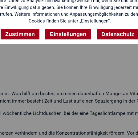
Ihre Daten zu Analyse- und Marketingzwecken nur, wenn Sie uns durc
e Einwilligung dafür geben. Sie können Ihre Einwilligung jederzeit mi
rrufen. Weitere Informationen und Anpassungsmöglichkeiten zu den
Cookies finden Sie unter „Einstellungen“.
Zustimmen
Einstellungen
Datenschutz
standen mit der zweckgebundenen Speicherung meiner Daten. Dies
Jetzt Angebot anfordern
ekannt. Was hilft am besten, um einen dauerhaften Mangel an Vi
icht immer besteht Zeit und Lust auf einen Spaziergang in der 
wöchentliche Lichtduschen, bei der eine Tageslichtlampe mit mi
rzen verhindern und die Konzentrationsfähigkeit fördern. Vor d