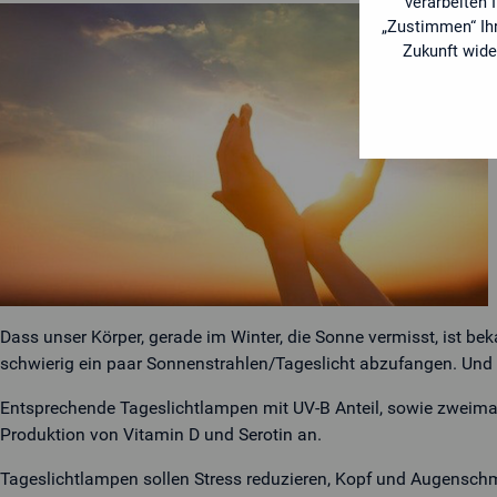
verarbeiten 
„Zustimmen“ Ihr
E-Mail
Zukunft wide
Ja, ich kenne die
Datenschutzerklärung
und bin einver
Dass unser Körper, gerade im Winter, die Sonne vermisst, ist b
schwierig ein paar Sonnenstrahlen/Tageslicht abzufangen. Und n
Entsprechende Tageslichtlampen mit UV-B Anteil, sowie zweimal 
Produktion von Vitamin D und Serotin an.
Tageslichtlampen sollen Stress reduzieren, Kopf und Augenschme