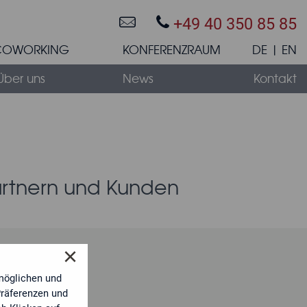
+49 40 350 85 85
COWORKING
KONFERENZRAUM
DE
EN
×
Über uns
News
Kontakt
 speziell auf Ihre Bedürfnisse zugeschnittenes
artnern und Kunden
×
möglichen und
Präferenzen und