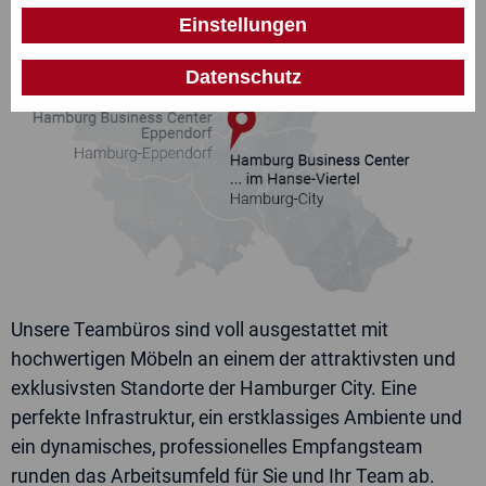
Einstellungen
E-Mail
Datenschutz
Ich interessiere mich für
Standort
Ihre Nachricht
Unsere Teambüros sind voll ausgestattet mit
hochwertigen Möbeln an einem der attraktivsten und
exklusivsten Standorte der Hamburger City. Eine
perfekte Infrastruktur, ein erstklassiges Ambiente und
Ja, ich kenne die
Datenschutzerklärung
und bin
ein dynamisches, professionelles Empfangsteam
einverstanden mit der zweckgebundenen Speicherung
runden das Arbeitsumfeld für Sie und Ihr Team ab.
meiner Daten. Diese Einwilligung kann ich jederzeit