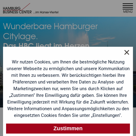
×
MENÜ
Ihr Angebot anfordern
Wunderbare Hamburger
Unser Team bearbeitet Ihre Anfrage umgehend und
Citylage.
meldet sich mit einem individuellen Angebot bei Ihnen.
Das HBC liegt im Herzen
Sie möchten ein speziell auf Ihre Bedürfnisse
×
Hamburgs
zugeschnittenes Leistungspaket? Sehr gern. Teilen Sie
uns einfach Ihre Anforderungen mit.
Wir nutzen Cookies, um Ihnen die bestmögliche Nutzung
unserer Webseite zu ermöglichen und unsere Kommunikation
mit Ihnen zu verbessern. Wir berücksichtigen hierbei Ihre
Anrede
Jetzt individuelles Angebot
Präferenzen und verarbeiten Ihre Daten zu Analyse- und
anfordern
Marketingzwecken nur, wenn Sie uns durch Klicken auf
„Zustimmen“ Ihre Einwilligung dafür geben. Sie können Ihre
Name
Einwilligung jederzeit mit Wirkung für die Zukunft widerrufen.
Weitere Informationen und Anpassungsmöglichkeiten zu den
eingesetzten Cookies finden Sie unter „Einstellungen“.
Telefon
Zustimmen
charmante
Grenzenlos
Super schnelles