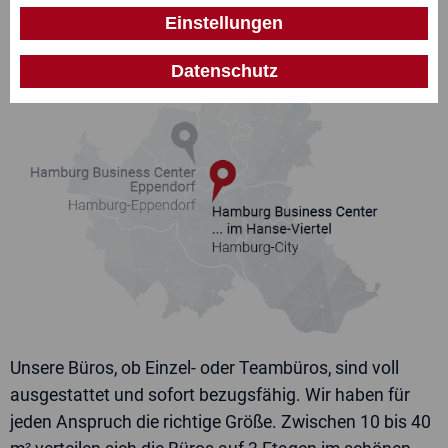
Einstellungen
E-Mail
Datenschutz
Ich interessiere mich für
Standort
Ihre Nachricht
Unsere Büros, ob Einzel- oder Teambüros, sind voll
ausgestattet und sofort bezugsfähig. Wir haben für
Ja, ich kenne die
Datenschutzerklärung
und bin
jeden Anspruch die richtige Größe. Zwischen 10 bis 40
einverstanden mit der zweckgebundenen Speicherung
meiner Daten. Diese Einwilligung kann ich jederzeit