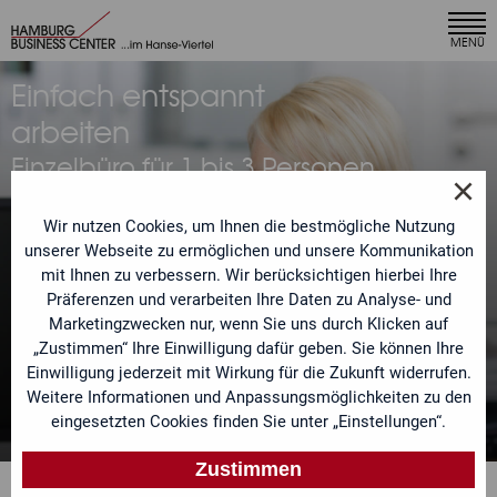
×
MENÜ
Ihr Angebot anfordern
Einfach entspannt
Unser Team bearbeitet Ihre Anfrage umgehend und
arbeiten
meldet sich mit einem individuellen Angebot bei Ihnen.
Einzelbüro für 1 bis 3 Personen
Sie möchten ein speziell auf Ihre Bedürfnisse
×
in Hamburg mieten
zugeschnittenes Leistungspaket? Sehr gern. Teilen Sie
uns einfach Ihre Anforderungen mit.
Wir nutzen Cookies, um Ihnen die bestmögliche Nutzung
Voll möbliert und sofort
unserer Webseite zu ermöglichen und unsere Kommunikation
bezugsfertig
mit Ihnen zu verbessern. Wir berücksichtigen hierbei Ihre
Anrede
Präferenzen und verarbeiten Ihre Daten zu Analyse- und
Marketingzwecken nur, wenn Sie uns durch Klicken auf
„Zustimmen“ Ihre Einwilligung dafür geben. Sie können Ihre
Jetzt individuelles Angebot
Name
Einwilligung jederzeit mit Wirkung für die Zukunft widerrufen.
anfordern
Weitere Informationen und Anpassungsmöglichkeiten zu den
eingesetzten Cookies finden Sie unter „Einstellungen“.
Telefon
Zustimmen