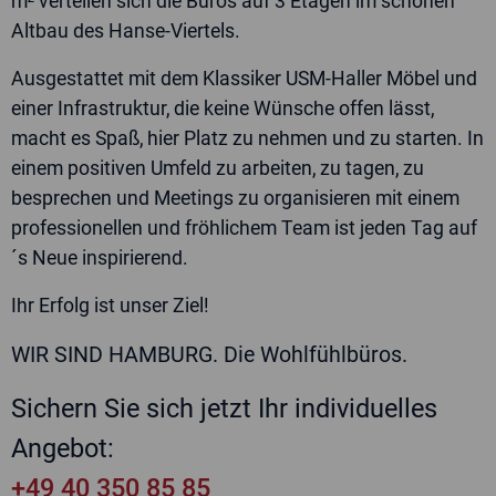
m² verteilen sich die Büros auf 3 Etagen im schönen
widerrufen.
Altbau des Hanse-Viertels.
Jetzt Angebot anfordern
Ausgestattet mit dem Klassiker USM-Haller Möbel und
einer Infrastruktur, die keine Wünsche offen lässt,
macht es Spaß, hier Platz zu nehmen und zu starten. In
einem positiven Umfeld zu arbeiten, zu tagen, zu
besprechen und Meetings zu organisieren mit einem
professionellen und fröhlichem Team ist jeden Tag auf
´s Neue inspirierend.
Ihr Erfolg ist unser Ziel!
WIR SIND HAMBURG. Die Wohlfühlbüros.
Sichern Sie sich jetzt Ihr individuelles
Angebot:
+49 40 350 85 85