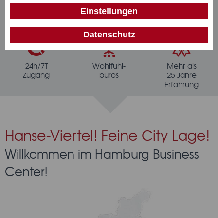
charmante
Grenzenlos
Super schnelles
Einstellungen
Citylage
flexibel
WiFi
E-Mail
Datenschutz
Ich interessiere mich für
24h/7T
Wohlfühl-
Mehr als
Zugang
büros
25 Jahre
Erfahrung
Standort
Ihre Nachricht
Hanse-Viertel! Feine City Lage!
Willkommen im Hamburg Business
Center!
Ja, ich kenne die
Datenschutzerklärung
und bin
einverstanden mit der zweckgebundenen Speicherung
meiner Daten. Diese Einwilligung kann ich jederzeit