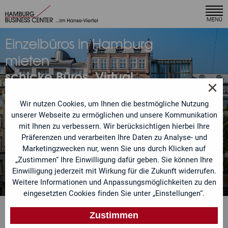
×
MENÜ
Ihr Angebot anfordern
Einzelbüros in Hamburg
Unser Team bearbeitet Ihre Anfrage umgehend und
mieten
meldet sich mit einem individuellen Angebot bei Ihnen.
schicke Büros, Virtual
Sie möchten ein speziell auf Ihre Bedürfnisse
×
Offices und Meetingräume
zugeschnittenes Leistungspaket? Sehr gern. Teilen Sie
uns einfach Ihre Anforderungen mit.
Wir nutzen Cookies, um Ihnen die bestmögliche Nutzung
in Hamburgs City
unserer Webseite zu ermöglichen und unsere Kommunikation
mit Ihnen zu verbessern. Wir berücksichtigen hierbei Ihre
Anrede
Präferenzen und verarbeiten Ihre Daten zu Analyse- und
Jetzt individuelles Angebot
Marketingzwecken nur, wenn Sie uns durch Klicken auf
„Zustimmen“ Ihre Einwilligung dafür geben. Sie können Ihre
anfordern
Name
Einwilligung jederzeit mit Wirkung für die Zukunft widerrufen.
Weitere Informationen und Anpassungsmöglichkeiten zu den
eingesetzten Cookies finden Sie unter „Einstellungen“.
Telefon
Zustimmen